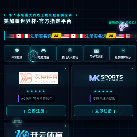
首页
协会公告
体育产业
体育要闻
全民健身
竞技体育
地方体育
政策法规
新闻中心
视频
图片