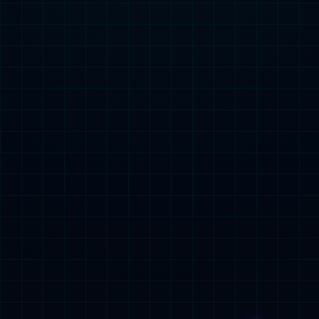
公司程锡平，男子组由西安体育学院的索文涛折桂；张晓辉/王
晨怡组合斩获混合双人连续抛击项目头名。
小金属球项目，准确抛击比赛中，阳谷县体育运动服务中
1队的颜琳琳摘得女子组桂冠，鹤壁市教育体育局的张良位居男
子组榜首；团体项目方面，浙江工贸职业技术学院队夺得女子
人赛头名，男子三人赛冠军花落海南科技职业大学队；双人赛
中，浙江工贸职业技术学院队的陈梦纹/潘蕾组合获得女子双人
赛冠军，海南科技职业大学队的魏周葆/王子坤组合斩获男子双
人赛第一名。
草地掷球项目的比赛后续将在浙江衢州举办，全国掷球U
列巡回赛及相关配套活动也将持续推进。
(张斌）
编校：董安
审核：张素琦
- - - -
© 2003-2026 All-China Sports Federation Website. All rights
reserved.
JDB电子夺宝官网网版权所有
网上传播视听节目许可证 发证机关：国家广播电影电视总局