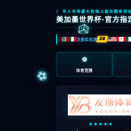
首页
协会公告
体育产业
体育要闻
全民健身
竞技体育
地方体育
政策法规
新闻中心
视频
图片