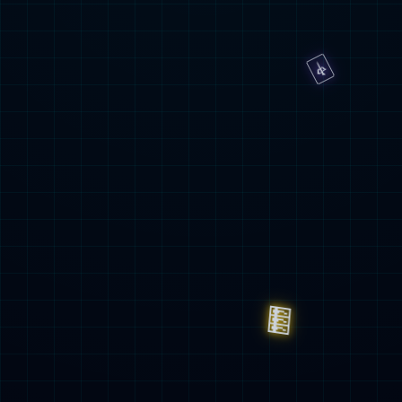
11月30日，2025六安马拉松在市体育中心鸣枪开跑。近万
跑友齐聚皋城，以奔跑感受红色文化与山水风光交织的独特魅
力。
本次赛事共设马拉松(42.195公里)、半程马拉松(21.0975公
里)两个项目。上午8时整，发令汽笛准时鸣响，选手如潮水般
过起点，踏上了充满挑战与美景的赛道。今年的赛道在打造上
现焕新升级，围绕“一河、一岛、两街、三桥”，将六安的城市
貌、历史文脉与自然生态完美串联。
经过激烈角逐，全程马拉松男子组前三名由马猛、张磊、
世东获得，女子组前三名为郭翠玲、周小云、周雷。半程马拉
方面，张启飞、谷阳旭、潘根苗位列男子组前三，任秀枝、刘
娟、费玉梅分获女子组前三。全体选手在赛场上不仅展现出卓
的竞技水平，更彰显了顽强拼搏、积极向上的体育精神。
2025六安马拉松亮点纷呈，赛事的成功举办，不仅为选手
供了一个高水平的竞技交流平台，更全方位展示了六安作为“红
色之城、山水之城、物产之城”的独特魅力，有效促进了体育、
文化与旅游的深度融合，为城市发展注入了新的活力。