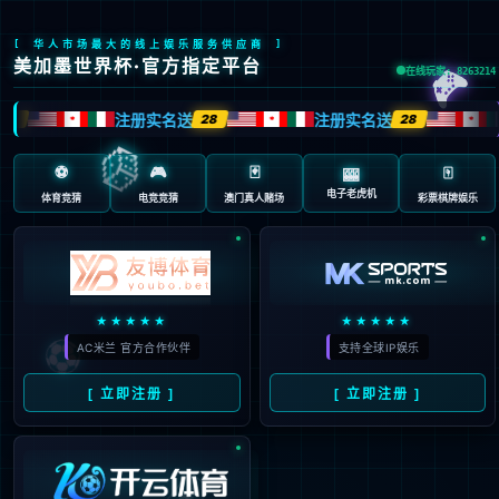
首页
协会公告
体育产业
体育要闻
全民健身
竞技体育
地方体育
政策法规
新闻中心
视频
图片