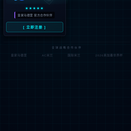
更多
协会列表
击剑
手球
摔跤
冰球
滑冰
滑雪
象棋
围棋
桥牌
毽球
藤球
健美
国际象
体育舞蹈
软式网球
钓鱼
体育记者协会
首页
>>
新闻中心
>> 正文
图文书《马球视界》展现马球运动魅力
2026-02-09 09:38
人民日报
马年春节临近，五洲传播出版社出版了由世界新闻摄影比
金奖获得者王瑶与马球文化研究学者王婧婵合作的图文书《马
视界》。本书选用200余幅照片，将马球赛场变成了可触摸的影
像诗集，展现了马球运动的独特魅力。本书在普及马球知识的
时，深入探讨了马球运动的历史脉络与文化内涵。本书还与国
外多名图片编辑、平面设计师合作，将人与自然和谐共生的理
融入图书装帧设计，体现了较高的艺术水准。(记者王者)
《 人民日报 》( 2026年02月06日 07 版)
编校：裴超