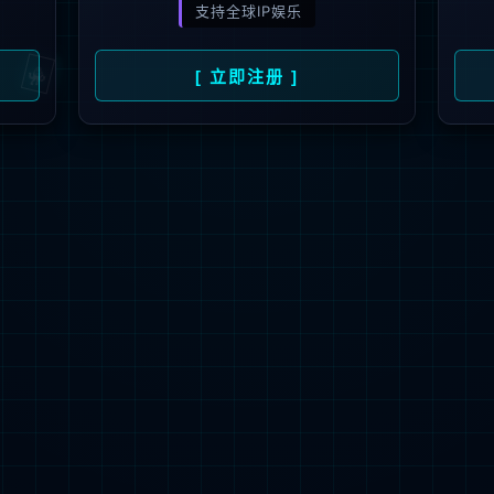
-07-29
三中全会精神中央宣讲团在北京宣讲
2024-07-29
-07-28
论学习贯彻党的二十届三中全会精神
2024-07-27
07-27
大会
2024-07-27
论学习贯彻党的二十届三中全会精神
2024-07-26
07-26
大会
2024-07-26
新篇章——六论学习贯彻党的二十届三中全会精神
2024-07-25
07-25
—五论学习贯彻党的二十届三中全会精神
2024-07-25
配合、协同高效——论学习贯彻党的二十届三中全会精神
2024-0
北京)信息技术有限公司提供制作及技术支持